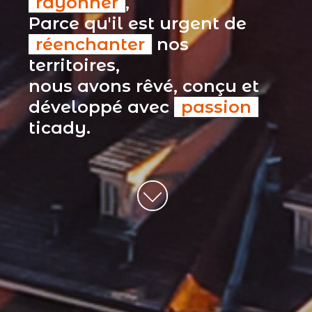
rayonner
,
Parce qu'il est urgent de
réenchanter
nos
territoires,
nous avons rêvé, conçu et
développé avec
passion
ticady.