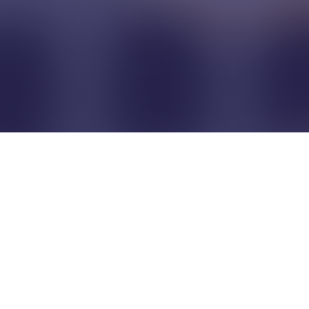
Pour que les commerçants
restent indépendants...