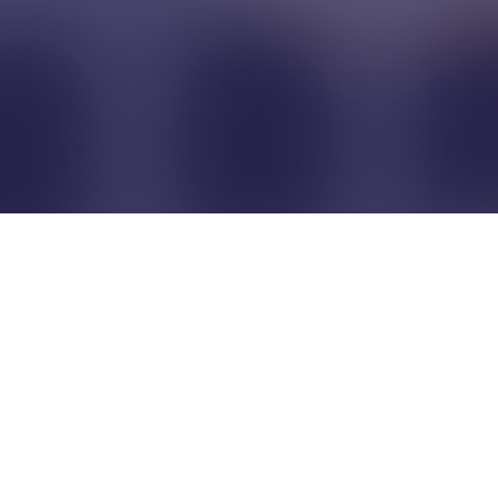
Pour que les commerçants
restent indépendants...