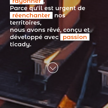
rayonner
,
Parce qu'il est urgent de
réenchanter
nos
territoires,
nous avons rêvé, conçu et
développé avec
passion
ticady.