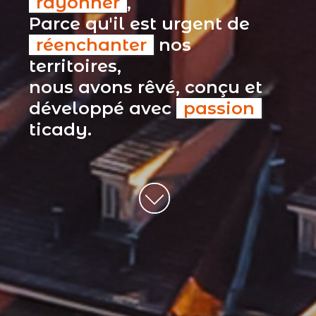
rayonner
,
Parce qu'il est urgent de
réenchanter
nos
territoires,
nous avons rêvé, conçu et
développé avec
passion
ticady.