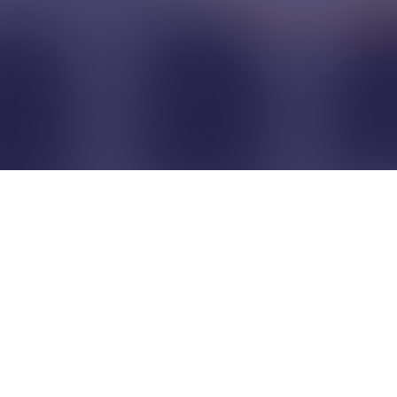
Pour que les commerçants
restent indépendants...