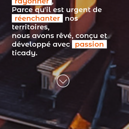
rayonner
,
Parce qu'il est urgent de
réenchanter
nos
territoires,
nous avons rêvé, conçu et
développé avec
passion
ticady.