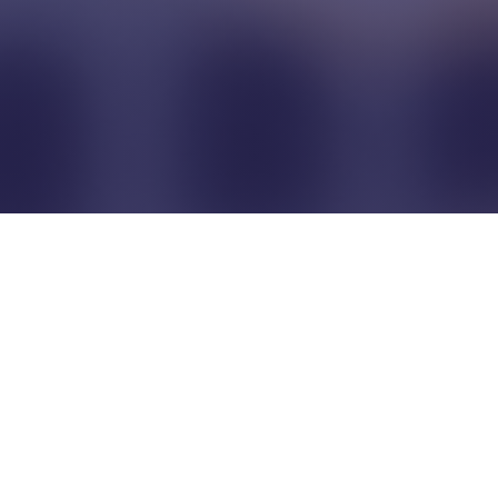
Pour que les commerçants
restent indépendants...