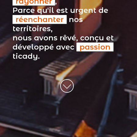
rayonner
,
Parce qu'il est urgent de
réenchanter
nos
territoires,
nous avons rêvé, conçu et
développé avec
passion
ticady.