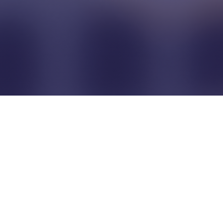
Pour que les commerçants
restent indépendants...