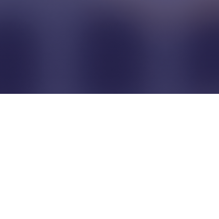
Pour que les commerçants
restent indépendants...