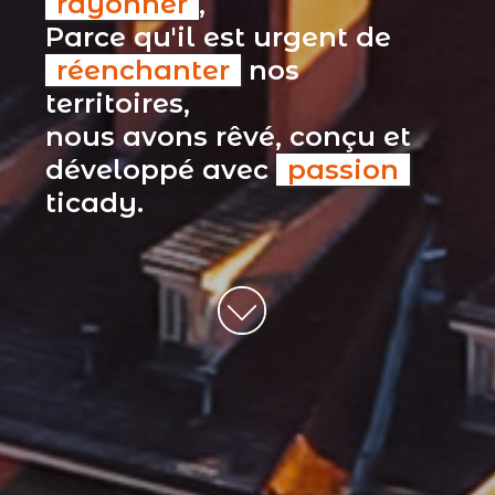
rayonner
,
Parce qu'il est urgent de
réenchanter
nos
territoires,
nous avons rêvé, conçu et
développé avec
passion
ticady.