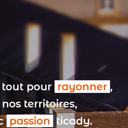
 tout pour
rayonner
,
nos territoires,
ec
passion
ticady.