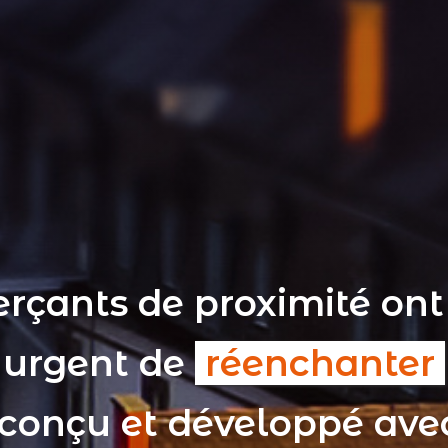
rçants de proximité ont
t urgent de
réenchanter
 conçu et développé av