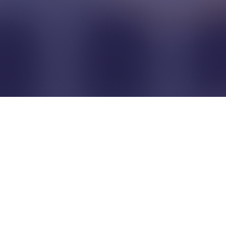
Pour que les commerçants
restent indépendants...