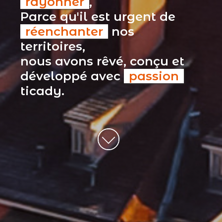
rayonner
,
Parce qu'il est urgent de
réenchanter
nos
territoires,
nous avons rêvé, conçu et
développé avec
passion
ticady.