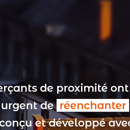
rçants de proximité ont
t urgent de
réenchanter
 conçu et développé av