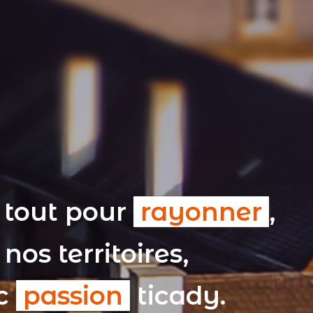
 tout pour
rayonner
,
nos territoires,
ec
passion
ticady.