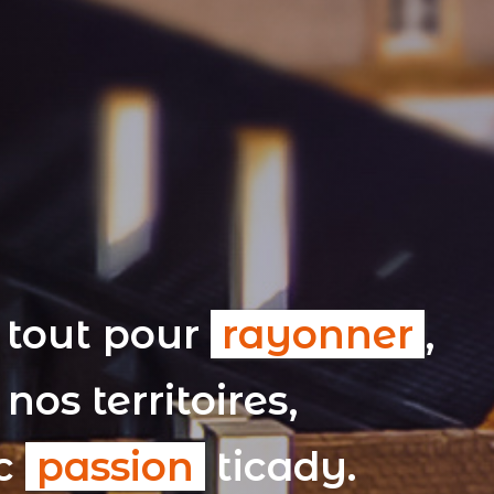
 tout pour
rayonner
,
nos territoires,
ec
passion
ticady.