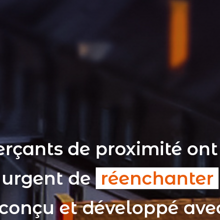
rçants de proximité ont
t urgent de
réenchanter
 conçu et développé av