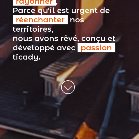
rayonner
,
Parce qu'il est urgent de
réenchanter
nos
territoires,
nous avons rêvé, conçu et
développé avec
passion
ticady.