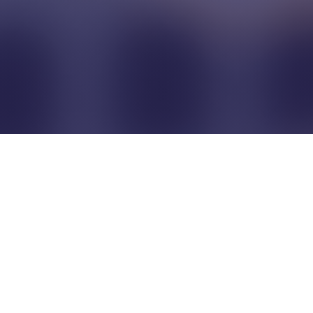
Pour que les commerçants
restent indépendants...