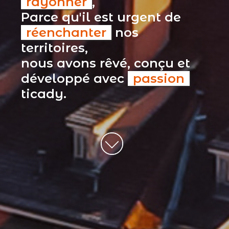
rayonner
,
Parce qu'il est urgent de
réenchanter
nos
territoires,
nous avons rêvé, conçu et
développé avec
passion
ticady.