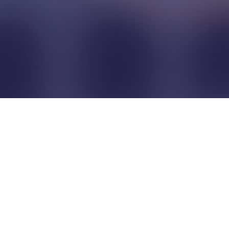
Pour que les commerçants
restent indépendants...