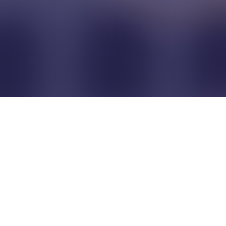
Pour que les commerçants
restent indépendants...