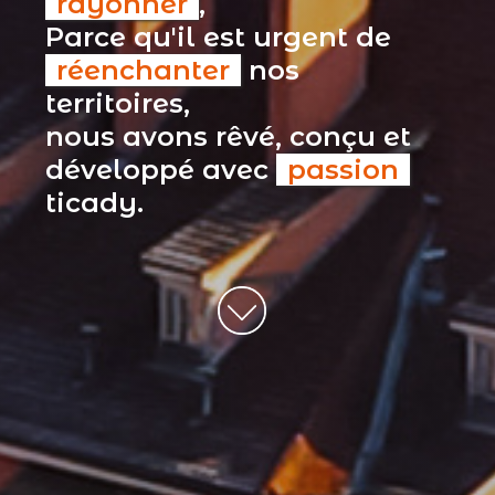
rayonner
,
Parce qu'il est urgent de
réenchanter
nos
territoires,
nous avons rêvé, conçu et
développé avec
passion
ticady.