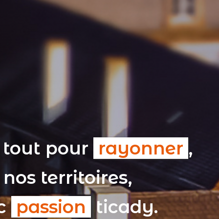
 tout pour
rayonner
,
nos territoires,
ec
passion
ticady.