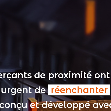
rçants de proximité ont
t urgent de
réenchanter
 conçu et développé av