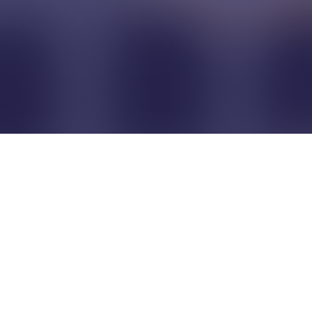
Pour que les commerçants
restent indépendants...