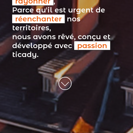
rayonner
,
Parce qu'il est urgent de
réenchanter
nos
territoires,
nous avons rêvé, conçu et
développé avec
passion
ticady.