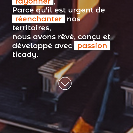
rayonner
,
Parce qu'il est urgent de
réenchanter
nos
territoires,
nous avons rêvé, conçu et
développé avec
passion
ticady.