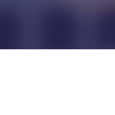
Pour que les commerçants
restent indépendants...