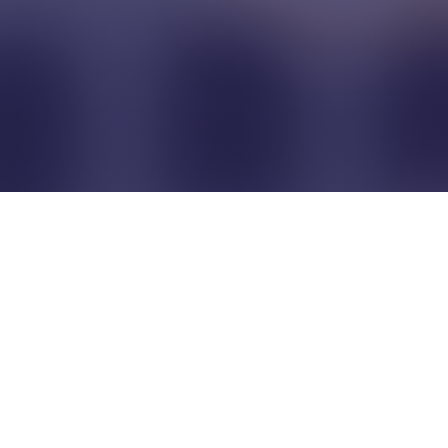
Pour que les commerçants
restent indépendants...