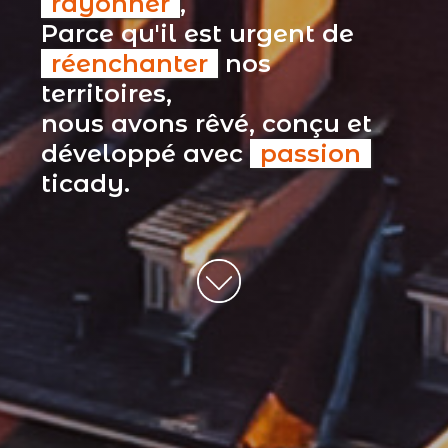
rayonner
,
Parce qu'il est urgent de
réenchanter
nos
territoires,
nous avons rêvé, conçu et
développé avec
passion
ticady.