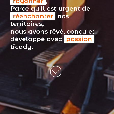
rayonner
,
Parce qu'il est urgent de
réenchanter
nos
territoires,
nous avons rêvé, conçu et
développé avec
passion
ticady.