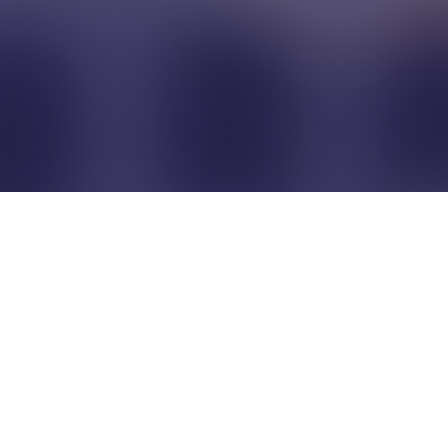
Pour que les commerçants
restent indépendants...