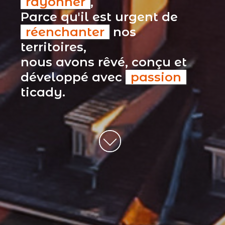
rayonner
,
Parce qu'il est urgent de
réenchanter
nos
territoires,
nous avons rêvé, conçu et
développé avec
passion
ticady.