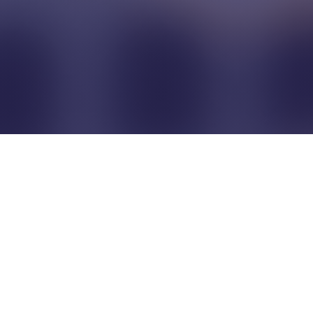
Pour que les commerçants
restent indépendants...