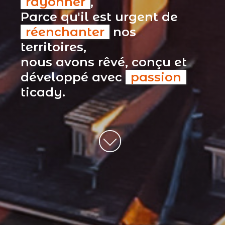
rayonner
,
Parce qu'il est urgent de
réenchanter
nos
territoires,
nous avons rêvé, conçu et
développé avec
passion
ticady.