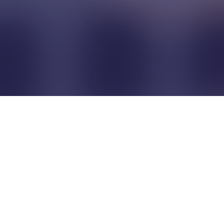
Pour que les commerçants
restent indépendants...