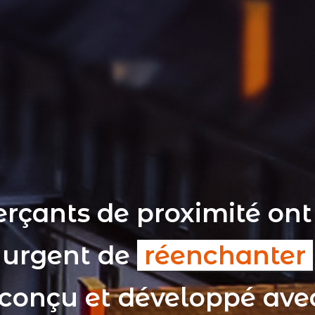
rçants de proximité ont
t urgent de
réenchanter
 conçu et développé av