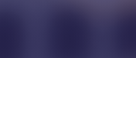
Pour que les commerçants
restent indépendants...