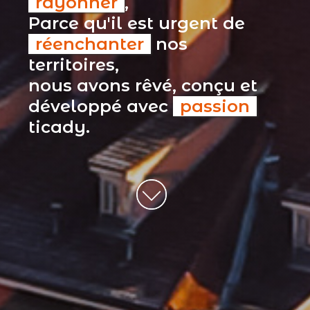
rayonner
,
Parce qu'il est urgent de
réenchanter
nos
territoires,
nous avons rêvé, conçu et
développé avec
passion
ticady.