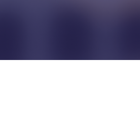
Pour que les commerçants
restent indépendants...