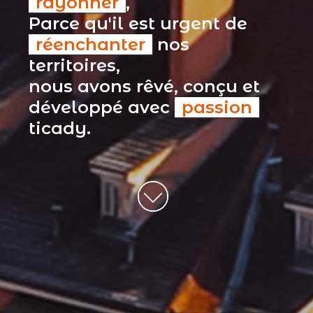
rayonner
,
Parce qu'il est urgent de
réenchanter
nos
territoires,
nous avons rêvé, conçu et
développé avec
passion
ticady.