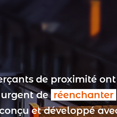
rçants de proximité ont
t urgent de
réenchanter
 conçu et développé av