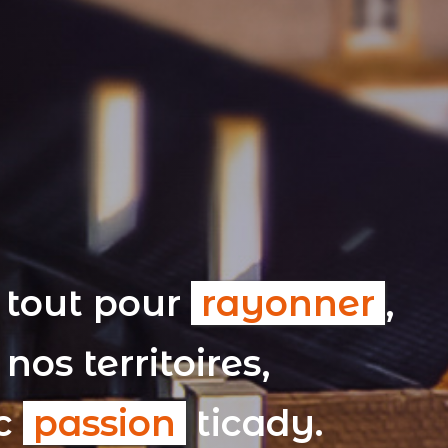
 tout pour
rayonner
,
nos territoires,
ec
passion
ticady.