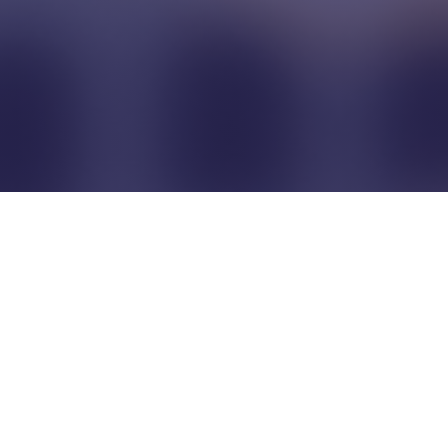
Pour que les commerçants
restent indépendants...