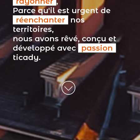
rayonner
,
Parce qu'il est urgent de
réenchanter
nos
territoires,
nous avons rêvé, conçu et
développé avec
passion
ticady.