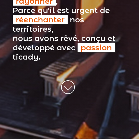
rayonner
,
Parce qu'il est urgent de
réenchanter
nos
territoires,
nous avons rêvé, conçu et
développé avec
passion
ticady.