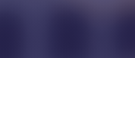
Pour que les commerçants
restent indépendants...