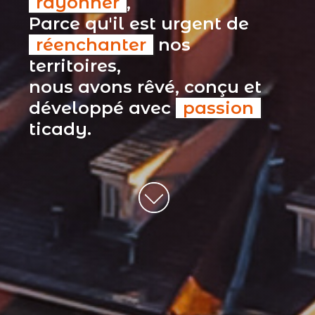
rayonner
,
Parce qu'il est urgent de
réenchanter
nos
territoires,
nous avons rêvé, conçu et
développé avec
passion
ticady.