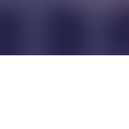
Pour que les commerçants
restent indépendants...