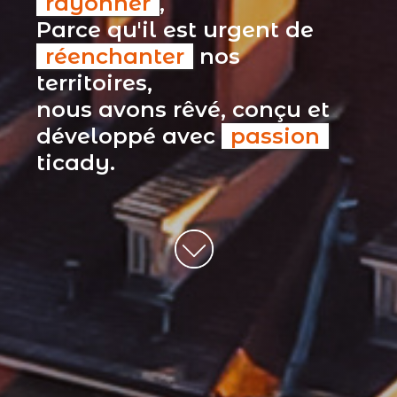
rayonner
,
Parce qu'il est urgent de
réenchanter
nos
territoires,
nous avons rêvé, conçu et
développé avec
passion
ticady.