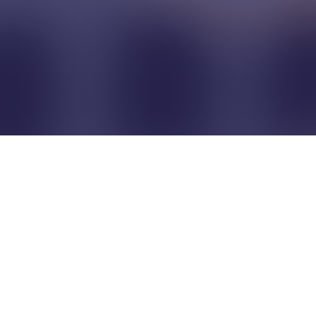
Pour que les commerçants
restent indépendants...