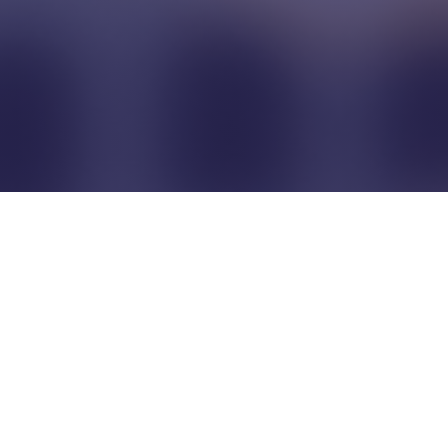
Pour que les commerçants
restent indépendants...