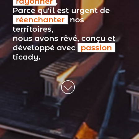
rayonner
,
Parce qu'il est urgent de
réenchanter
nos
territoires,
nous avons rêvé, conçu et
développé avec
passion
ticady.