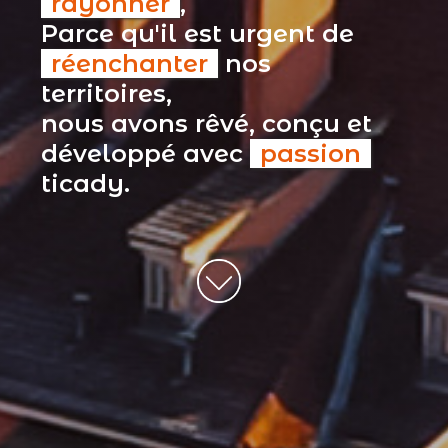
rayonner
,
Parce qu'il est urgent de
réenchanter
nos
territoires,
nous avons rêvé, conçu et
développé avec
passion
ticady.