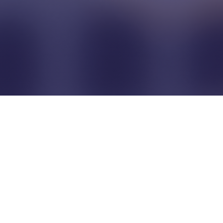
Pour que les commerçants
restent indépendants...