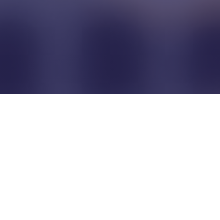
Pour que les commerçants
restent indépendants...