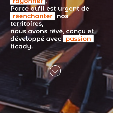
rayonner
,
Parce qu'il est urgent de
réenchanter
nos
territoires,
nous avons rêvé, conçu et
développé avec
passion
ticady.