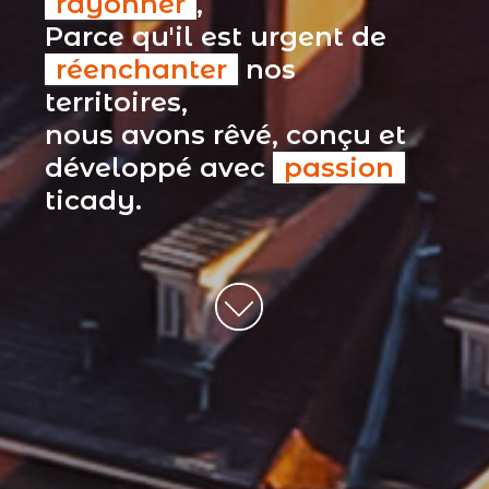
rayonner
,
Parce qu'il est urgent de
réenchanter
nos
territoires,
nous avons rêvé, conçu et
développé avec
passion
ticady.