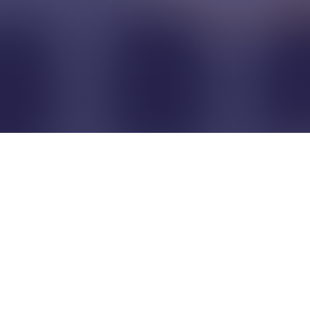
Pour que les commerçants
restent indépendants...