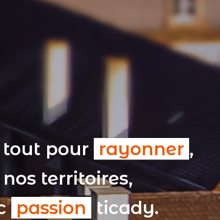
 tout pour
rayonner
,
nos territoires,
ec
passion
ticady.