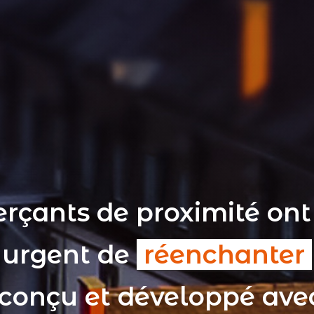
rçants de proximité ont
t urgent de
réenchanter
 conçu et développé av