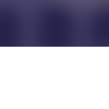
Pour que les commerçants
restent indépendants...