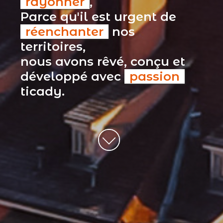
rayonner
,
Parce qu'il est urgent de
réenchanter
nos
territoires,
nous avons rêvé, conçu et
développé avec
passion
ticady.