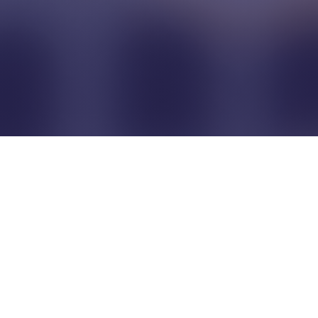
Pour que les commerçants
restent indépendants...