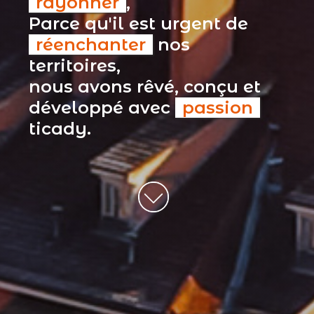
rayonner
,
Parce qu'il est urgent de
réenchanter
nos
territoires,
nous avons rêvé, conçu et
développé avec
passion
ticady.