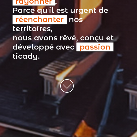
rayonner
,
Parce qu'il est urgent de
réenchanter
nos
territoires,
nous avons rêvé, conçu et
développé avec
passion
ticady.