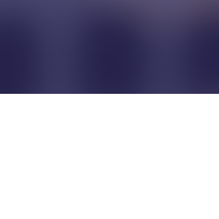
Pour que les commerçants
restent indépendants...