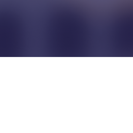
Pour que les commerçants
restent indépendants...