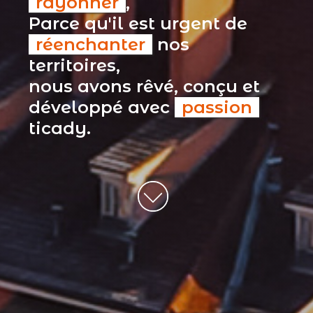
rayonner
,
Parce qu'il est urgent de
réenchanter
nos
territoires,
nous avons rêvé, conçu et
développé avec
passion
ticady.