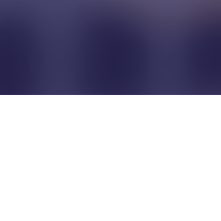
Pour que les commerçants
restent indépendants...