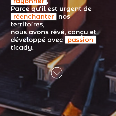
rayonner
,
Parce qu'il est urgent de
réenchanter
nos
territoires,
nous avons rêvé, conçu et
développé avec
passion
ticady.