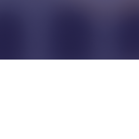
Pour que les commerçants
restent indépendants...