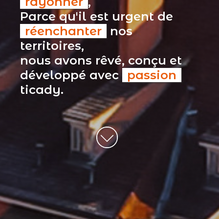
rayonner
,
Parce qu'il est urgent de
réenchanter
nos
territoires,
nous avons rêvé, conçu et
développé avec
passion
ticady.