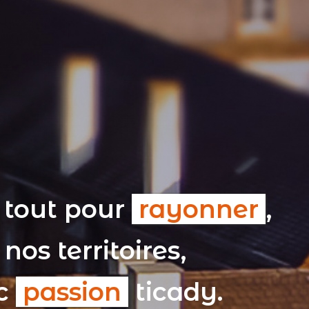
 tout pour
rayonner
,
nos territoires,
ec
passion
ticady.