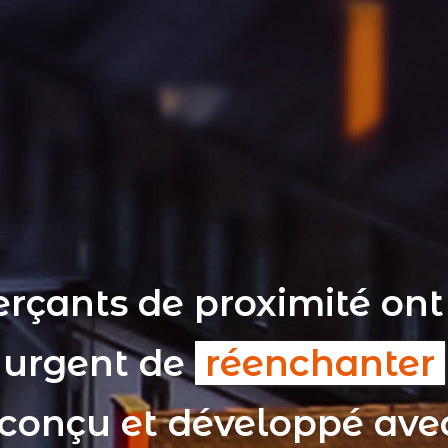
rçants de proximité ont
t urgent de
réenchanter
 conçu et développé av