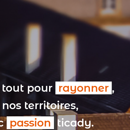
 tout pour
rayonner
,
nos territoires,
ec
passion
ticady.