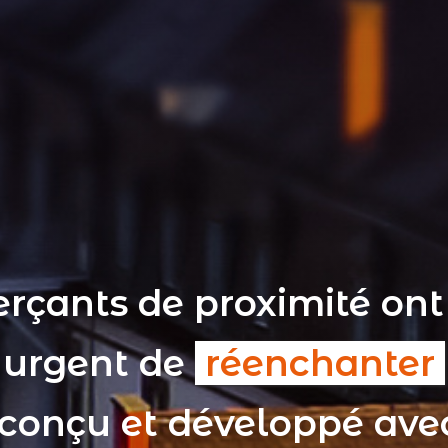
rçants de proximité ont
t urgent de
réenchanter
 conçu et développé av