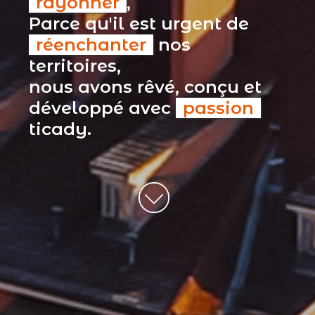
rayonner
,
Parce qu'il est urgent de
réenchanter
nos
territoires,
nous avons rêvé, conçu et
développé avec
passion
ticady.