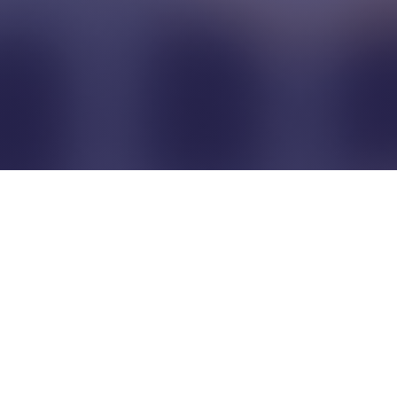
Pour que les commerçants
restent indépendants...