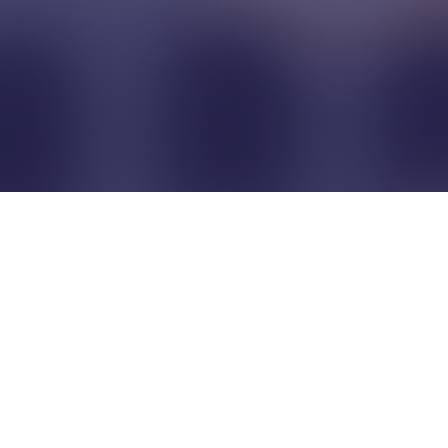
Pour que les commerçants
restent indépendants...