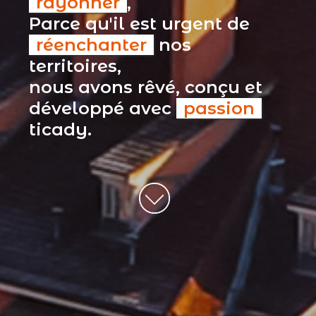
rayonner
,
Parce qu'il est urgent de
réenchanter
nos
territoires,
nous avons rêvé, conçu et
développé avec
passion
ticady.