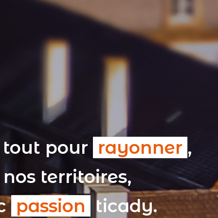
 tout pour
rayonner
,
nos territoires,
ec
passion
ticady.