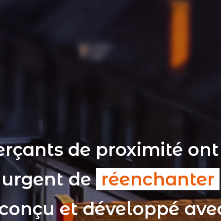
rçants de proximité ont
t urgent de
réenchanter
 conçu et développé av