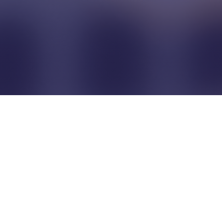
Pour que les commerçants
restent indépendants...