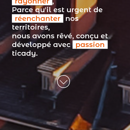
rayonner
,
Parce qu'il est urgent de
réenchanter
nos
territoires,
nous avons rêvé, conçu et
développé avec
passion
ticady.