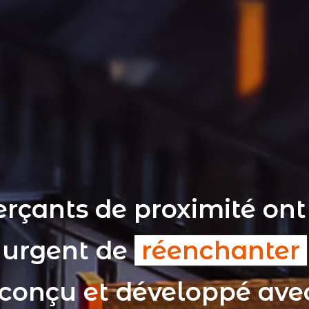
rçants de proximité ont
t urgent de
réenchanter
 conçu et développé av