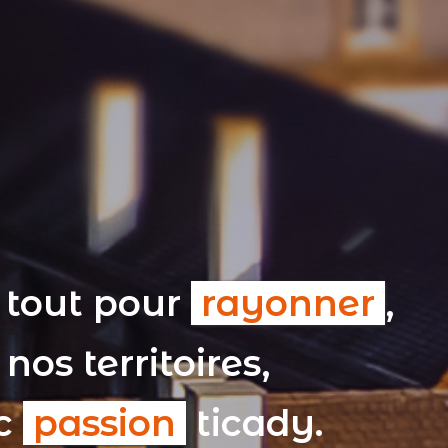
 tout pour
rayonner
,
nos territoires,
ec
passion
ticady.