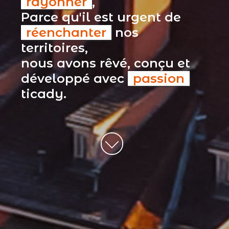
rayonner
,
Parce qu'il est urgent de
réenchanter
nos
territoires,
nous avons rêvé, conçu et
développé avec
passion
ticady.