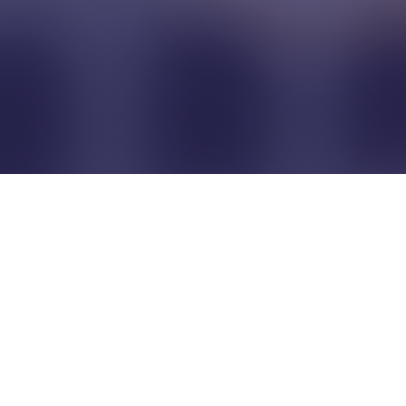
Pour que les commerçants
restent indépendants...