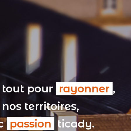
 tout pour
rayonner
,
nos territoires,
ec
passion
ticady.