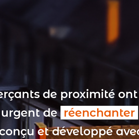
rçants de proximité ont
t urgent de
réenchanter
 conçu et développé av