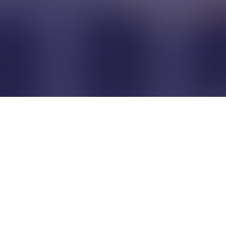
Pour que les commerçants
restent indépendants...