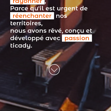
rayonner
,
Parce qu'il est urgent de
réenchanter
nos
territoires,
nous avons rêvé, conçu et
développé avec
passion
ticady.