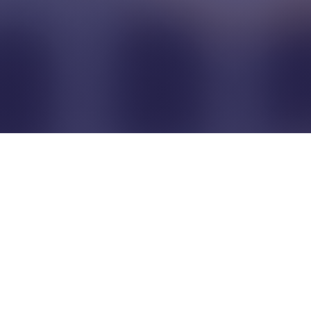
Pour que les commerçants
restent indépendants...