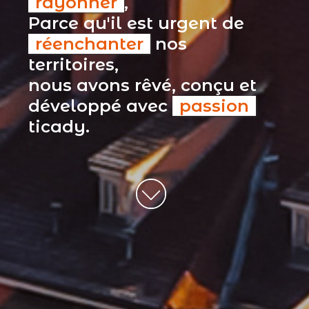
rayonner
,
Parce qu'il est urgent de
réenchanter
nos
territoires,
nous avons rêvé, conçu et
développé avec
passion
ticady.